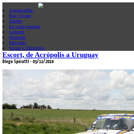
Automobilia
Bon Vivant
Diseño
En cada esquina
General
Historias
Mercado
Social y Deportivo
Escort, de Acrópolis a Uruguay
Diego Speratti - 03/11/2010