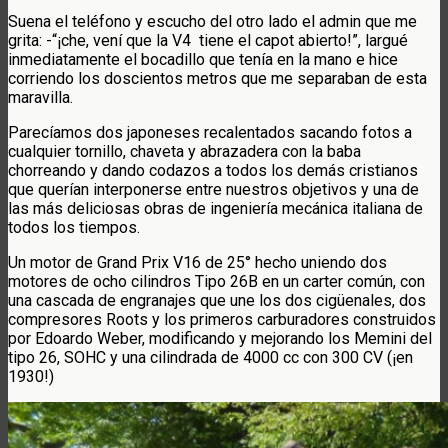
Suena el teléfono y escucho del otro lado el admin que me
grita: -“¡che, vení que la V4 tiene el capot abierto!”, largué
inmediatamente el bocadillo que tenía en la mano e hice
corriendo los doscientos metros que me separaban de esta
maravilla.
Parecíamos dos japoneses recalentados sacando fotos a
cualquier tornillo, chaveta y abrazadera con la baba
chorreando y dando codazos a todos los demás cristianos
que querían interponerse entre nuestros objetivos y una de
las más deliciosas obras de ingeniería mecánica italiana de
todos los tiempos.
Un motor de Grand Prix V16 de 25° hecho uniendo dos
motores de ocho cilindros Tipo 26B en un carter común, con
una cascada de engranajes que une los dos cigüenales, dos
compresores Roots y los primeros carburadores construidos
por Edoardo Weber, modificando y mejorando los Memini del
tipo 26, SOHC y una cilindrada de 4000 cc con 300 CV (¡en
1930!)