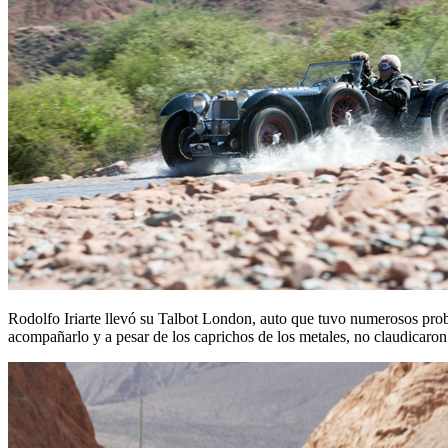
Rodolfo Iriarte llevó su Talbot London, auto que tuvo numerosos pro
acompañarlo y a pesar de los caprichos de los metales, no claudicaron 