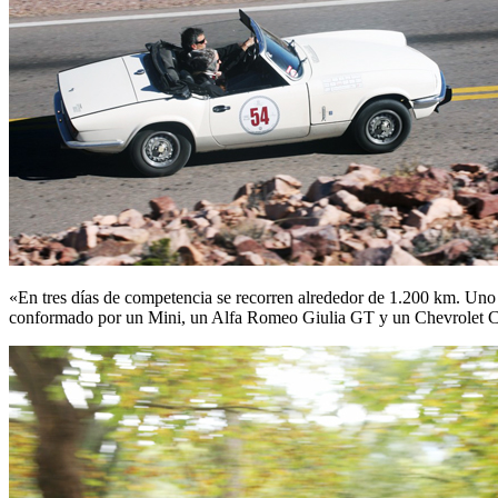
«En tres días de competencia se recorren alrededor de 1.200 km. Uno 
conformado por un Mini, un Alfa Romeo Giulia GT y un Chevrolet Corv