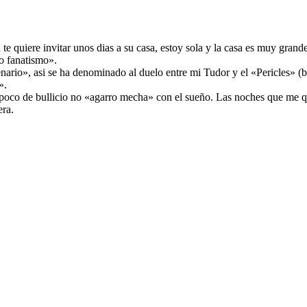
quiere invitar unos dias a su casa, estoy sola y la casa es muy grande.
do fanatismo».
io», asi se ha denominado al duelo entre mi Tudor y el «Pericles» (baq
».
 poco de bullicio no «agarro mecha» con el sueño. Las noches que me qu
era.