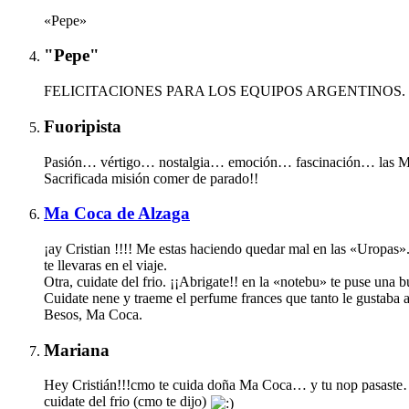
«Pepe»
"Pepe"
FELICITACIONES PARA LOS EQUIPOS ARGENTINOS.
Fuoripista
Pasión… vértigo… nostalgia… emoción… fascinación… las Mi
Sacrificada misión comer de parado!!
Ma Coca de Alzaga
¡ay Cristian !!!! Me estas haciendo quedar mal en las «Uropas»
te llevaras en el viaje.
Otra, cuidate del frio. ¡¡Abrigate!! en la «notebu» te puse una b
Cuidate nene y traeme el perfume frances que tanto le gustaba 
Besos, Ma Coca.
Mariana
Hey Cristián!!!cmo te cuida doña Ma Coca… y tu nop pasaste
cuidate del frio (cmo te dijo)