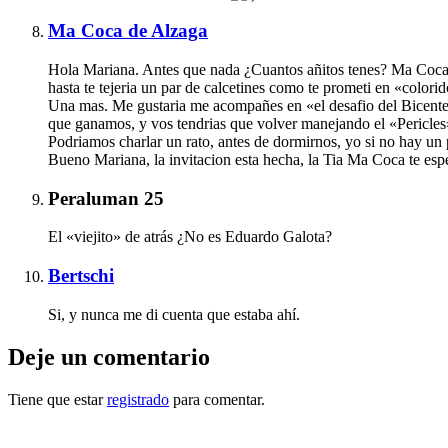
Ma Coca de Alzaga
Hola Mariana. Antes que nada ¿Cuantos añitos tenes? Ma Coca te 
hasta te tejeria un par de calcetines como te prometi en «colori
Una mas. Me gustaria me acompañes en «el desafio del Bicentenar
que ganamos, y vos tendrias que volver manejando el «Pericles
Podriamos charlar un rato, antes de dormirnos, yo si no hay un
Bueno Mariana, la invitacion esta hecha, la Tia Ma Coca te esp
Peraluman 25
El «viejito» de atrás ¿No es Eduardo Galota?
Bertschi
Si, y nunca me di cuenta que estaba ahí.
Deje un comentario
Tiene que estar
registrado
para comentar.
Otras notas que pueden interesarle