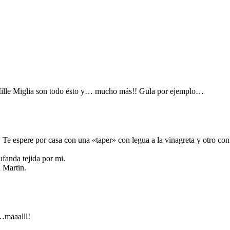
lle Miglia son todo ésto y… mucho más!! Gula por ejemplo…
. Te espere por casa con una «taper» con legua a la vinagreta y otro co
ufanda tejida por mi.
a Martin.
…maaalll!