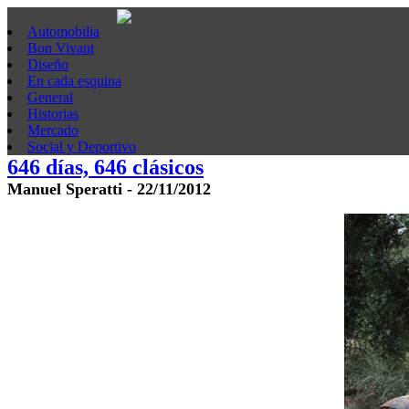
Automobilia
Bon Vivant
Diseño
En cada esquina
General
Historias
Mercado
Social y Deportivo
646 días, 646 clásicos
Manuel Speratti - 22/11/2012