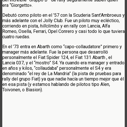
era “Giorgetto».
Debutó como piloto en el ’57 con la Scuderia Sant’Ambroeus y
más adelante con el Jolly Club. Fue un piloto muy ecléctico,
corriendo en pista,
hillclimbs
y en rally con Lancia, Alfa
Romeo, Osella, Ferrari, Opel Conrero y casi todo lo que tuviera
cuatro ruedas.
En el ’73 entra en Abarth como “capo-collaudatore” primero y
manager más adelante. Fue la persona que desarrolló
personalmente el Fiat Spider 124, el Fiat 131 Abarth , el
Lancia 037, y el “mostro” S4. Ya cuando era manager y entrado
en años y kilos, “collaudaba” personalmente el S4 y era
denominado “el rey de La Mandria” (la pista de pruebas para
rally del grupo Fiat) ya que nadie hacía un tiempo mejor que él
en esa pista (y estamos hablando de pilotos tipo Alen,
Toivonen, o Biasion).