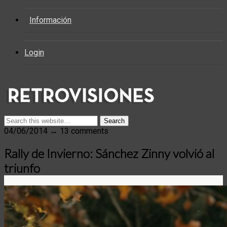
Información
Login
04/06/2014 ↔ 13 comments
Rally de Invierno: Sánchez Zinny volvió al
triunfo