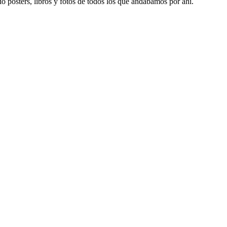
o pósters, libros y fotos de todos los que andábamos por ahí.