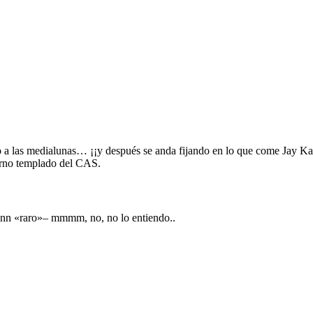
o a las medialunas… ¡¡y después se anda fijando en lo que come Jay Ka
ierno templado del CAS.
aann «raro»– mmmm, no, no lo entiendo..