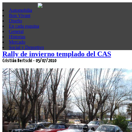
Automobilia
Bon Vivant
Diseño
En cada esquina
General
Historias
Mercado
Social y Deportivo
Rally de invierno templado del CAS
Cristián Bertschi - 05/07/2010