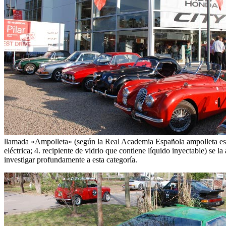
llamada «Ampolleta» (según la Real Academia Española ampolleta es: 1
eléctrica; 4. recipiente de vidrio que contiene líquido inyectable) s
investigar profundamente a esta categoría.