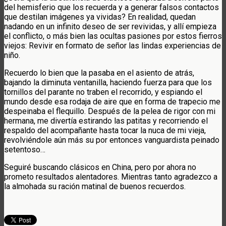
del hemisferio que los recuerda y a generar falsos contactos
que destilan imágenes ya vividas? En realidad, quedan
nadando en un infinito deseo de ser revividas, y allí empieza
el conflicto, o más bien las ocultas pasiones por estos fierros
viejos: Revivir en formato de señor las lindas experiencias de
niño.
Recuerdo lo bien que la pasaba en el asiento de atrás,
bajando la diminuta ventanilla, haciendo fuerza para que los
tornillos del parante no traben el recorrido, y espiando el
mundo desde esa rodaja de aire que en forma de trapecio me
despeinaba el flequillo. Después de la pelea de rigor con mi
hermana, me divertía estirando las patitas y recorriendo el
respaldo del acompañante hasta tocar la nuca de mi vieja,
revolviéndole aún más su por entonces vanguardista peinado
setentoso…
Seguiré buscando clásicos en China, pero por ahora no
prometo resultados alentadores. Mientras tanto agradezco a
la almohada su ración matinal de buenos recuerdos.