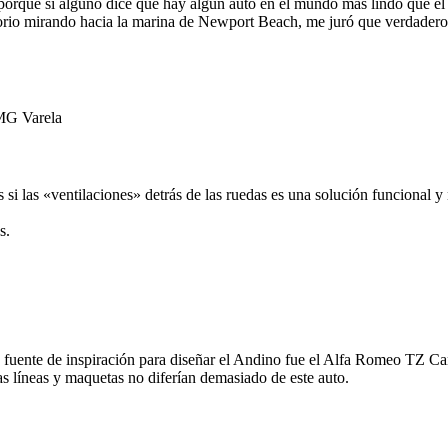
orque si alguno dice que hay algún auto en el mundo mas lindo que el 3
orio mirando hacia la marina de Newport Beach, me juró que verdadero
 MG Varela
 si las «ventilaciones» detrás de las ruedas es una solución funcional y 
s.
u fuente de inspiración para diseñar el Andino fue el Alfa Romeo TZ Ca
as líneas y maquetas no diferían demasiado de este auto.