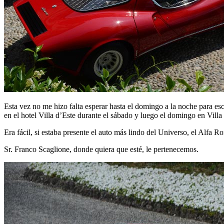
Esta vez no me hizo falta esperar hasta el domingo a la noche para 
en el hotel Villa d’Este durante el sábado y luego el domingo en Vill
Era fácil, si estaba presente el auto más lindo del Universo, el Alfa
Sr. Franco Scaglione, donde quiera que esté, le pertenecemos.