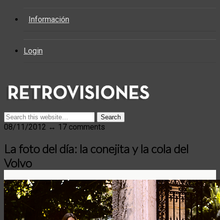
Información
Login
08/11/2012 ↔ 17 comments
La foto del día: la conejita y la cola del
Volvo