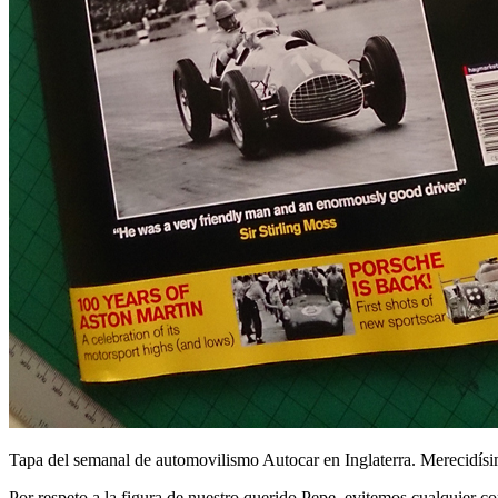
Tapa del semanal de automovilismo Autocar en Inglaterra. Merecidísimo
Por respeto a la figura de nuestro querido Pepe, evitemos cualquier co