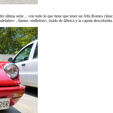
der última serie… con todo lo que tiene que tener un Alfa Romeo clásico
delabro» , llantas «millefori», óxido de fábrica y la capota descolorida.