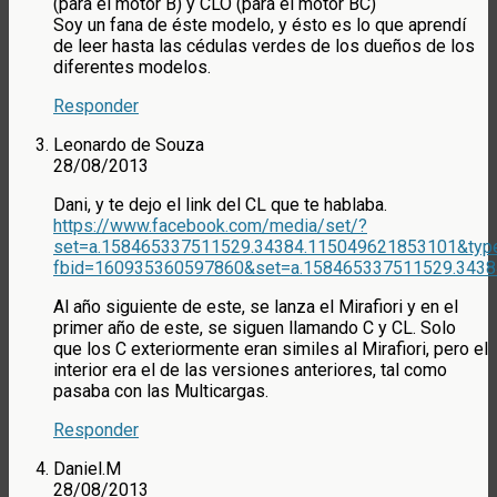
(para el motor B) y CLO (para el motor BC)
Soy un fana de éste modelo, y ésto es lo que aprendí
de leer hasta las cédulas verdes de los dueños de los
diferentes modelos.
Responder
Leonardo de Souza
28/08/2013
Dani, y te dejo el link del CL que te hablaba.
https://www.facebook.com/media/set/?
set=a.158465337511529.34384.115049621853101&type
fbid=160935360597860&set=a.158465337511529.3438
Al año siguiente de este, se lanza el Mirafiori y en el
primer año de este, se siguen llamando C y CL. Solo
que los C exteriormente eran similes al Mirafiori, pero el
interior era el de las versiones anteriores, tal como
pasaba con las Multicargas.
Responder
Daniel.M
28/08/2013