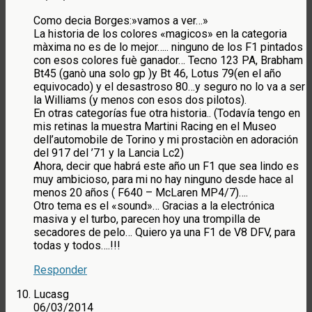
Como decia Borges:»vamos a ver…»
La historia de los colores «magicos» en la categoria
màxima no es de lo mejor….. ninguno de los F1 pintados
con esos colores fuè ganador… Tecno 123 PA, Brabham
Bt45 (ganò una solo gp )y Bt 46, Lotus 79(en el año
equivocado) y el desastroso 80…y seguro no lo va a ser
la Williams (y menos con esos dos pilotos).
En otras categorías fue otra historia.. (Todavía tengo en
mis retinas la muestra Martini Racing en el Museo
dell’automobile de Torino y mi prostaciòn en adoración
del 917 del ’71 y la Lancia Lc2)
Ahora, decir que habrá este año un F1 que sea lindo es
muy ambicioso, para mi no hay ninguno desde hace al
menos 20 años ( F640 – McLaren MP4/7)….
Otro tema es el «sound»… Gracias a la electrónica
masiva y el turbo, parecen hoy una trompilla de
secadores de pelo… Quiero ya una F1 de V8 DFV, para
todas y todos….!!!
Responder
Lucasg
06/03/2014