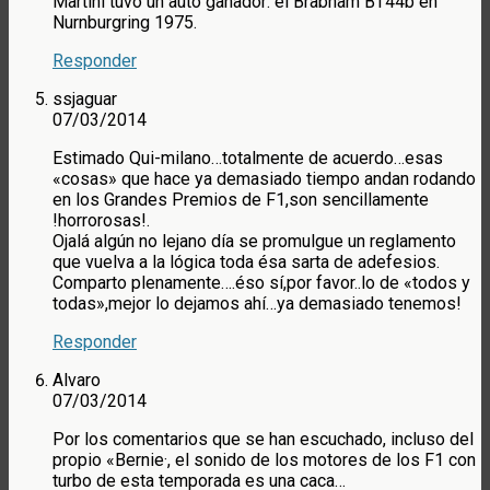
Martini tuvo un auto ganador: el Brabham BT44b en
Nurnburgring 1975.
Responder
ssjaguar
07/03/2014
Estimado Qui-milano…totalmente de acuerdo…esas
«cosas» que hace ya demasiado tiempo andan rodando
en los Grandes Premios de F1,son sencillamente
!horrorosas!.
Ojalá algún no lejano día se promulgue un reglamento
que vuelva a la lógica toda ésa sarta de adefesios.
Comparto plenamente….éso sí,por favor..lo de «todos y
todas»,mejor lo dejamos ahí…ya demasiado tenemos!
Responder
Alvaro
07/03/2014
Por los comentarios que se han escuchado, incluso del
propio «Bernie·, el sonido de los motores de los F1 con
turbo de esta temporada es una caca…