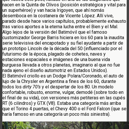
nacen en la Quinta de Olivos (posición estratégica y vital para
un superhéroe) y van hacia Irigoyen, que ahí nomás
desemboca en la costanera de Vicente López. Allí vive,
parado desde hace varios capítulos, probablemente exhausto
tras varios aportes a la eterna lucha entre el Bien y el Mal.
Algo lejos de la versión del Batimóvil que el famoso
customizador George Barris hiciera en los 60 para la inaudita
serie televisiva del encapotado y su fiel ayudante a partir de
un prototipo Lincoln de la década del 50 (influenciado por el
futurismo de la época, plagado de cohetes, naves y
estaciones espaciales e imágenes de una buena vida
burguesa llevada a otros planetas, imaginario al que no fue
nada ajeno el diseño automotriz en Estados Unidos).
El Batimóvil criollo es un Dodge Polara/Coronado, el auto de
lujo de la Chrysler en Argentina a fines de los 60, durante
todos los
dirty 70’s
y el despertar de los 80. Un modelo
confortable, robusto, enorme, vulgar, demodé (sobre todo en
el final de su vida), con versiones más petiteras en las cupés
RT (6 cilindros) y GTX (V8). Estaba una categoría más arriba
que el Torino 4 puertas, el Chevy 400 o el Ford Falcon (que se
haría famoso en una categoría un poco más siniestra).