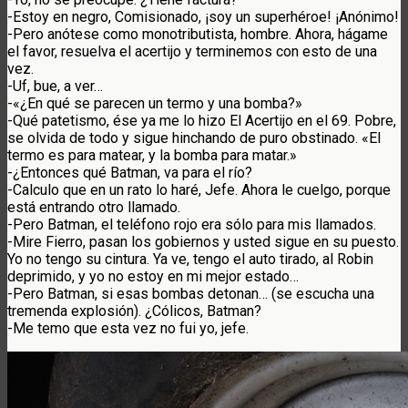
-Estoy en negro, Comisionado, ¡soy un superhéroe! ¡Anónimo!
-Pero anótese como monotributista, hombre. Ahora, hágame
el favor, resuelva el acertijo y terminemos con esto de una
vez.
-Uf, bue, a ver…
-«¿En qué se parecen un termo y una bomba?»
-Qué patetismo, ése ya me lo hizo El Acertijo en el 69. Pobre,
se olvida de todo y sigue hinchando de puro obstinado. «El
termo es para matear, y la bomba para matar.»
-¿Entonces qué Batman, va para el río?
-Calculo que en un rato lo haré, Jefe. Ahora le cuelgo, porque
está entrando otro llamado.
-Pero Batman, el teléfono rojo era sólo para mis llamados.
-Mire Fierro, pasan los gobiernos y usted sigue en su puesto.
Yo no tengo su cintura. Ya ve, tengo el auto tirado, al Robin
deprimido, y yo no estoy en mi mejor estado…
-Pero Batman, si esas bombas detonan… (se escucha una
tremenda explosión). ¿Cólicos, Batman?
-Me temo que esta vez no fui yo, jefe.