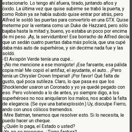
estacionarlo. Lo tengo ahí afuera, tirado, juntando años y
óxido. La última vez que quise subirme se trabó la puerta, y
como Robin ya se había subido quise entrar por atrás, pero
Alfred le soldó las puertas para convertirlo en una GTX. Quise
meterme por la ventana como un Duke de Hazzard, pero sólo
bajaba hasta la mitad y, bueno, yo estaba un poco por encima
de mi peso. ¡Ay, la servidumbre! Ese borracho de Alfred decía
que un sedán cuatro puertas daba más policía, que una cupé
daba más auto de superhéroe, y sin decirme nada fue y las
soldó.
-El Avispón Verde tenía una cupé…
-¡No me mencione a ese monigote! ¡Ese farsante, esa pálida
copia mía! Me copió el antifaz, el ayudante, el auto… ¡Pero
tenía un Chrysler Crown Imperial! ¡Por favor! Qué falta de
gusto, qué poca sutileza. Claro, lo que pasa es que los
Shocklender usaron un Coronado y yo ya quedé pegado con
eso. Pero volviendo a lo de antes, yo siempre digo, a los
superhéroes no nos aniquilaron los malos, nos acabó la falta
de elegancia. (Se oye una batiexplosión.) Uy, disculpe Fierro,
ando con unos cólicos tremendos.
-Mire Batman, tenemos que resolver esto. Si lo necesita, le
puedo hacer un cheque.
-¿Quién lo paga, el Estado o usted?
-Yo, no se preocupe. ¿Tiene factura?