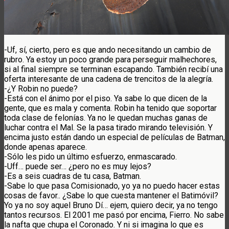
-Uf, sí, cierto, pero es que ando necesitando un cambio de
rubro. Ya estoy un poco grande para perseguir malhechores,
si al final siempre se terminan escapando. También recibí una
oferta interesante de una cadena de trencitos de la alegría.
-¿Y Robin no puede?
-Está con el ánimo por el piso. Ya sabe lo que dicen de la
gente, que es mala y comenta. Robin ha tenido que soportar
toda clase de felonías. Ya no le quedan muchas ganas de
luchar contra el Mal. Se la pasa tirado mirando televisión. Y
encima justo están dando un especial de películas de Batman,
donde apenas aparece.
-Sólo les pido un último esfuerzo, enmascarado.
-Uff… puede ser… ¿pero no es muy lejos?
-Es a seis cuadras de tu casa, Batman.
-Sabe lo que pasa Comisionado, yo ya no puedo hacer estas
cosas de favor.. ¿Sabe lo que cuesta mantener el Batimóvil?
Yo ya no soy aquel Bruno Dí… ejem, quiero decir, ya no tengo
tantos recursos. El 2001 me pasó por encima, Fierro. No sabe
la nafta que chupa el Coronado. Y ni si imagina lo que es