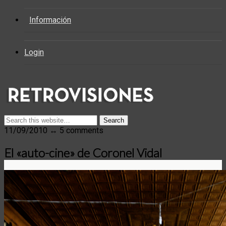
Información
Login
11/09/2010 ↔ 5 comments
El «auto-cine» de Coronel Vidal