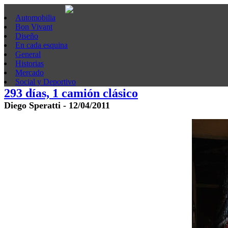
Automobilia
Bon Vivant
Diseño
En cada esquina
General
Historias
Mercado
Social y Deportivo
293 días, 1 camión clásico
Diego Speratti - 12/04/2011