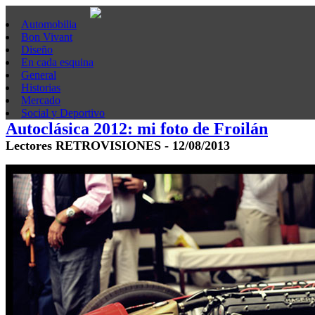
Automobilia
Bon Vivant
Diseño
En cada esquina
General
Historias
Mercado
Social y Deportivo
Autoclásica 2012: mi foto de Froilán
Lectores RETROVISIONES - 12/08/2013