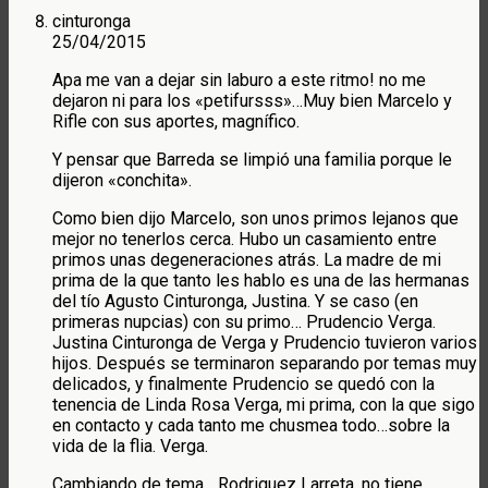
cinturonga
25/04/2015
Apa me van a dejar sin laburo a este ritmo! no me
dejaron ni para los «petifursss»…Muy bien Marcelo y
Rifle con sus aportes, magnífico.
Y pensar que Barreda se limpió una familia porque le
dijeron «conchita».
Como bien dijo Marcelo, son unos primos lejanos que
mejor no tenerlos cerca. Hubo un casamiento entre
primos unas degeneraciones atrás. La madre de mi
prima de la que tanto les hablo es una de las hermanas
del tío Agusto Cinturonga, Justina. Y se caso (en
primeras nupcias) con su primo… Prudencio Verga.
Justina Cinturonga de Verga y Prudencio tuvieron varios
hijos. Después se terminaron separando por temas muy
delicados, y finalmente Prudencio se quedó con la
tenencia de Linda Rosa Verga, mi prima, con la que sigo
en contacto y cada tanto me chusmea todo…sobre la
vida de la flia. Verga.
Cambiando de tema….Rodriguez Larreta, no tiene