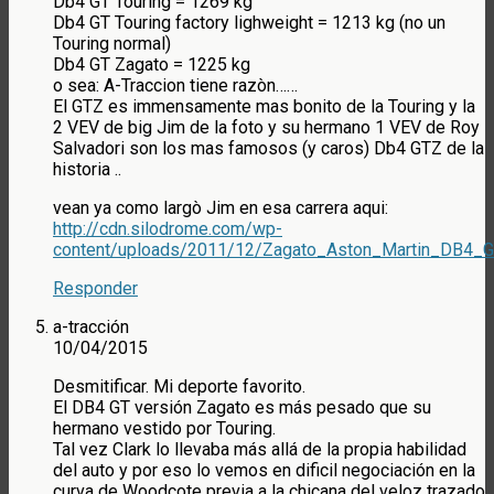
Db4 GT Touring = 1269 kg
Db4 GT Touring factory lighweight = 1213 kg (no un
Touring normal)
Db4 GT Zagato = 1225 kg
o sea: A-Traccion tiene razòn……
El GTZ es immensamente mas bonito de la Touring y la
2 VEV de big Jim de la foto y su hermano 1 VEV de Roy
Salvadori son los mas famosos (y caros) Db4 GTZ de la
historia ..
vean ya como largò Jim en esa carrera aqui:
http://cdn.silodrome.com/wp-
content/uploads/2011/12/Zagato_Aston_Martin_DB4_
Responder
a-tracción
10/04/2015
Desmitificar. Mi deporte favorito.
El DB4 GT versión Zagato es más pesado que su
hermano vestido por Touring.
Tal vez Clark lo llevaba más allá de la propia habilidad
del auto y por eso lo vemos en dificil negociación en la
curva de Woodcote previa a la chicana del veloz trazado