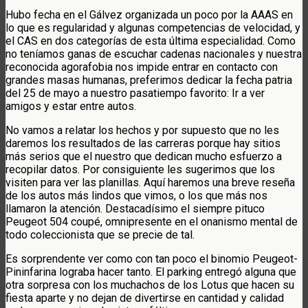
Hubo fecha en el Gálvez organizada un poco por la AAAS en
lo que es regularidad y algunas competencias de velocidad, y
el CAS en dos categorías de esta última especialidad. Como
no teníamos ganas de escuchar cadenas nacionales y nuestra
reconocida agorafobia nos impide entrar en contacto con
grandes masas humanas, preferimos dedicar la fecha patria
del 25 de mayo a nuestro pasatiempo favorito: Ir a ver
amigos y estar entre autos.
No vamos a relatar los hechos y por supuesto que no les
daremos los resultados de las carreras porque hay sitios
más serios que el nuestro que dedican mucho esfuerzo a
recopilar datos. Por consiguiente les sugerimos que los
visiten para ver las planillas. Aquí haremos una breve reseña
de los autos más lindos que vimos, o los que más nos
llamaron la atención. Destacadísimo el siempre pituco
Peugeot 504 coupé, omnipresente en el onanismo mental de
todo coleccionista que se precie de tal.
Es sorprendente ver como con tan poco el binomio Peugeot-
Pininfarina lograba hacer tanto. El parking entregó alguna que
otra sorpresa con los muchachos de los Lotus que hacen su
fiesta aparte y no dejan de divertirse en cantidad y calidad