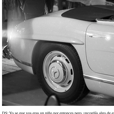
DS: Yo se que vos eras un niño por entonces pero ¿recordás algo de e