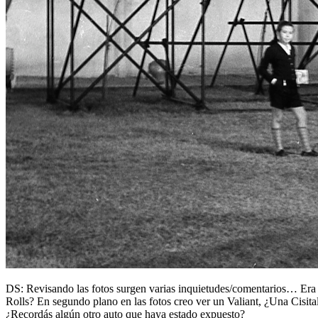
DS: Revisando las fotos surgen varias inquietudes/comentarios… Era
Rolls? En segundo plano en las fotos creo ver un Valiant, ¿Una Cisi
¿Recordás algún otro auto que haya estado expuesto?