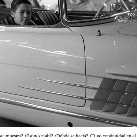
sta muestra? ¿Estuviste ahí? ¿Dónde se hacía? ¿Tuvo continuidad en el