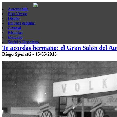
Automobilia
Bon Vivant
Diseño
En cada esquina
General
Historias
Mercado
Social y Deportivo
Te acordás hermano: el Gran Salón del Au
Diego Speratti - 15/05/2015