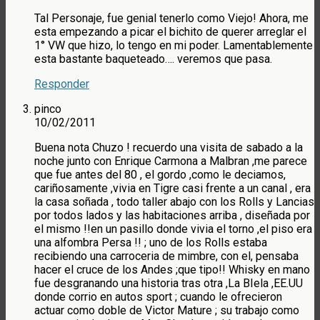
Tal Personaje, fue genial tenerlo como Viejo! Ahora, me
esta empezando a picar el bichito de querer arreglar el
1° VW que hizo, lo tengo en mi poder. Lamentablemente
esta bastante baqueteado…. veremos que pasa.
Responder
pinco
10/02/2011
Buena nota Chuzo ! recuerdo una visita de sabado a la
noche junto con Enrique Carmona a Malbran ,me parece
que fue antes del 80 , el gordo ,como le deciamos,
cariñosamente ,vivia en Tigre casi frente a un canal , era
la casa soñada , todo taller abajo con los Rolls y Lancias
por todos lados y las habitaciones arriba , diseñada por
el mismo !!en un pasillo donde vivia el torno ,el piso era
una alfombra Persa !! ; uno de los Rolls estaba
recibiendo una carroceria de mimbre, con el, pensaba
hacer el cruce de los Andes ;que tipo!! Whisky en mano
fue desgranando una historia tras otra ,La BIela ,EE.UU
donde corrio en autos sport ; cuando le ofrecieron
actuar como doble de Victor Mature ; su trabajo como