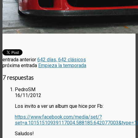
entrada anterior
642 días, 642 clásicos
próxima entrada
Empieza la temporada
7 respuestas
PedroSM
16/11/2012
Los invito a ver un album que hice por Fb:
https://www.facebook.com/media/set/?
set=a.10151510939117004.588185.642077003&type=1
Saludos!