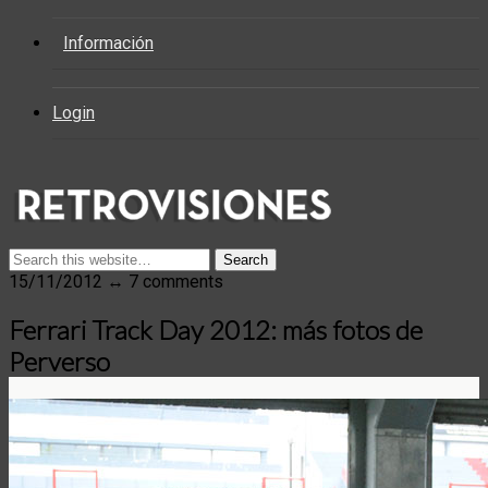
Información
Login
15/11/2012 ↔ 7 comments
Ferrari Track Day 2012: más fotos de
Perverso