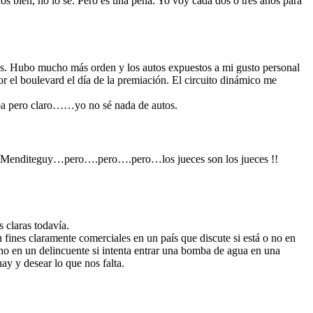
os bien, no lo sé. Pero es una pena. Yo voy cada dos o tres años para
más. Hubo mucho más orden y los autos expuestos a mi gusto personal
or el boulevard el día de la premiación. El circuito dinámico me
taba pero claro……yo no sé nada de autos.
 ex Menditeguy…pero….pero….pero…los jueces son los jueces !!
 claras todavía.
fines claramente comerciales en un país que discute si está o no en
no en un delincuente si intenta entrar una bomba de agua en una
ay y desear lo que nos falta.