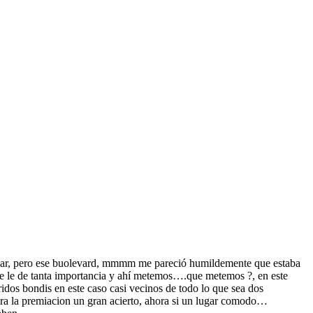
andar, pero ese buolevard, mmmm me pareció humildemente que estaba
o se le de tanta importancia y ahí metemos….que metemos ?, en este
ueridos bondis en este caso casi vecinos de todo lo que sea dos
para la premiacion un gran acierto, ahora si un lugar comodo…