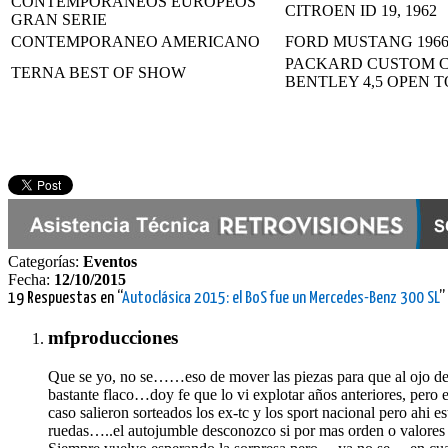
CONTEMPORANEOS EUROPEOS
CITROEN ID 19, 1962
GRAN SERIE
CONTEMPORANEO AMERICANO
FORD MUSTANG 196
PACKARD CUSTOM COU
TERNA BEST OF SHOW
BENTLEY 4,5 OPEN 
Categorías:
Eventos
Fecha:
12/10/2015
19 Respuestas en “
Autoclásica 2015: el BoS fue un Mercedes-Benz 300 SL
”
mfproducciones
Que se yo, no se……eso de mover las piezas para que al ojo de
bastante flaco…doy fe que lo vi explotar años anteriores, pero 
caso salieron sorteados los ex-tc y los sport nacional pero ahi e
ruedas…..el autojumble desconozco si por mas orden o valores a