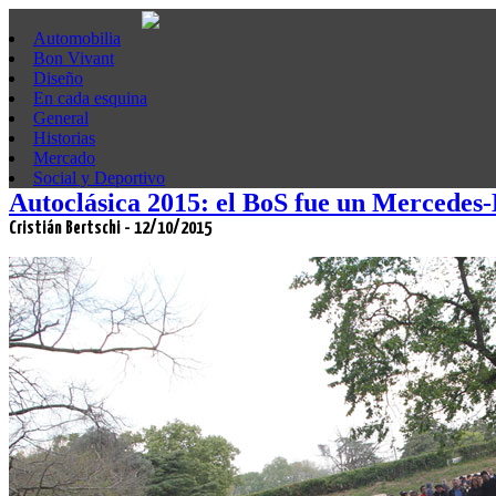
Automobilia
Bon Vivant
Diseño
En cada esquina
General
Historias
Mercado
Social y Deportivo
Autoclásica 2015: el BoS fue un Mercedes
Cristián Bertschi - 12/10/2015