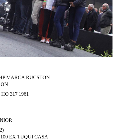
 HP MARCA RUCSTON
GON
z HO 317 1961
T
UNIOR
2)
 100 EX TUQUI CASÁ