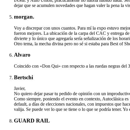
IAME y Auto Unión, prácticamente no habría habido nada. Será qu
dejar que se acumulen novedades que hagan valer la pena la vis
morgan.
Voy a discrepar con unos cuantos. Para mí la expo estuvo mejo
fueron mejores. La ubicación de la carpa del CAC y entrega de p
divierte y lo único que agregaría sería señalización de los horari
Otro tema, la mecha divina pero no sé si estaba para Best of 
Alvaro
Coincido con «Don Qui» con respecto a las ruedas negras del 
Bertschi
Javier,
No quiero dejar pasar tu pedido de opinión con un improductivo
Como siempre, poniendo el evento en contexto, Autoclásica es u
default, a días de elecciones nacionales, con impuestos que ha
valija. Se puede ver lo que se tiene o lo que se podría tener. Yo
GUARD RAIL