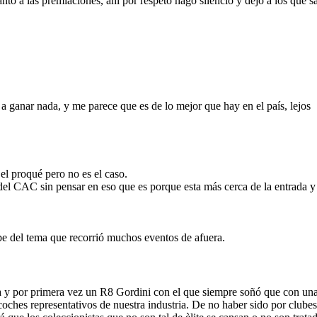
o a las premiaciones, ahi por respeto hago silencio y dejo a los que 
 a ganar nada, y me parece que es de lo mejor que hay en el país, lejos
l proqué pero no es el caso.
del CAC sin pensar en eso que es porque esta más cerca de la entrada y
be del tema que recorrió muchos eventos de afuera.
 y por primera vez un R8 Gordini con el que siempre soñó que con una
de coches representativos de nuestra industria. De no haber sido por clu