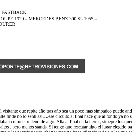
6 FASTBACK
PE 1929 – MERCEDES BENZ 300 SL 1955 –
TOURER
l visitante que repite año tras año sea un poco mas simpático puede 
este finde no lo senti asi….ese circuito al final hace que al fondo ya n
staban como el relleno de algo. Alla al final en la tierra , simepre los q
ltos , pero menos stands. Si tengo que rescatar algo el lugar elegido 