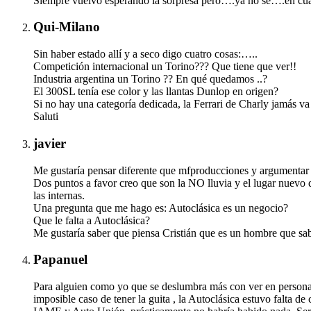
Siempre vuelvo esperando la sorpresa pero….ya no se….en cuant
Qui-Milano
Sin haber estado allí y a seco digo cuatro cosas:…..
Competición internacional un Torino??? Que tiene que ver!!
Industria argentina un Torino ?? En qué quedamos ..?
El 300SL tenía ese color y las llantas Dunlop en origen?
Si no hay una categoría dedicada, la Ferrari de Charly jamás va
Saluti
javier
Me gustaría pensar diferente que mfproducciones y argumentar e
Dos puntos a favor creo que son la NO lluvia y el lugar nuevo 
las internas.
Una pregunta que me hago es: Autoclásica es un negocio?
Que le falta a Autoclásica?
Me gustaría saber que piensa Cristián que es un hombre que sa
Papanuel
Para alguien como yo que se deslumbra más con ver en persona
imposible caso de tener la guita , la Autoclásica estuvo falta 