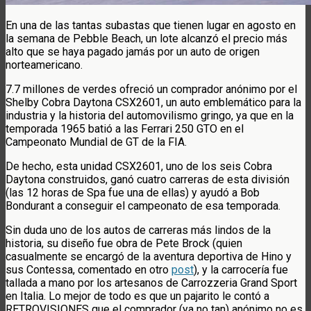
En una de las tantas subastas que tienen lugar en agosto en
la semana de Pebble Beach, un lote alcanzó el precio más
alto que se haya pagado jamás por un auto de origen
norteamericano.
7.7 millones de verdes ofreció un comprador anónimo por el
Shelby Cobra Daytona CSX2601, un auto emblemático para la
industria y la historia del automovilismo gringo, ya que en la
temporada 1965 batió a las Ferrari 250 GTO en el
Campeonato Mundial de GT de la FIA.
De hecho, esta unidad CSX2601, uno de los seis Cobra
Daytona construidos, ganó cuatro carreras de esta división
(las 12 horas de Spa fue una de ellas) y ayudó a Bob
Bondurant a conseguir el campeonato de esa temporada.
Sin duda uno de los autos de carreras más lindos de la
historia, su diseño fue obra de Pete Brock (quien
casualmente se encargó de la aventura deportiva de Hino y
sus Contessa, comentado en otro
post
), y la carrocería fue
tallada a mano por los artesanos de Carrozzeria Grand Sport
en Italia. Lo mejor de todo es que un pajarito le contó a
RETROVISIONES que el comprador (ya no tan) anónimo no es