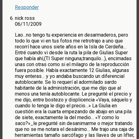
Responder
nick ross
06/11/2009
Lao…no tengo tu experiencia en desarmaderos, pero
todo lo que vi en tus fotos me retrotrajo a uno que
recorrí hace unos siete años en la Isla de Cerdeña…
Entré cuando vi desde la ruta la pila de Giulias Super
que había ahí,(TI Super ninguna,tranquilo…), encimadas
unas con otras como si el milagro de la reproducción
fuera posible. Había exactamente 12 Giulias, algunas
muy enteras… y yo andaba buscando un diferencial
autoblocante. Se lo requerí al adormilado sardo
habitante de la administración, que me dijo que al
menos una tenía autoblocante. Le pregunté el precio y
me dijo, entre bostezo y displicencia «Vaya, sáquelo y
cuando lo tenga le digo el precio…» La Giulia en
cuestión era la cuarta empezando de abajo en una pila
de siete, exactamente la del medio… «Y como lo
saco?»_le pregunté sin desanimarme o mejor tratando
que no se me notara el desánimo… Me trajo una caja de
herramientas tamaño sarcófago y las llaves de un lifter,