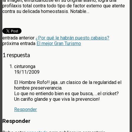
la imagen, enfundándose en su original atavío, logra una
profilaxis total contra todo tipo de factor externo que atente
contra su delicada homeostasis. Notable…
entrada anterior
¿Por qué le habrán puesto cabaios?
próxima entrada
El mejor Gran Turismo
1 respuesta
cinturonga
19/11/2009
El Hombre Rofo!! jaja…un clasico de la regularidad el
hombre preserverancia.
Lo que no entiendo bien es que busca, …el cricket?
Un cariño glande y que viva la prevencion!
Responder
Responder