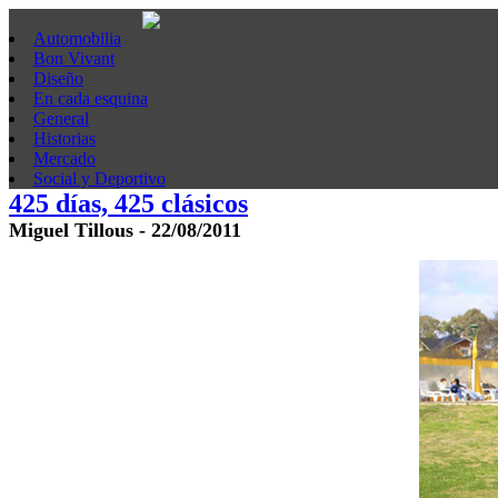
Automobilia
Bon Vivant
Diseño
En cada esquina
General
Historias
Mercado
Social y Deportivo
425 días, 425 clásicos
Miguel Tillous - 22/08/2011