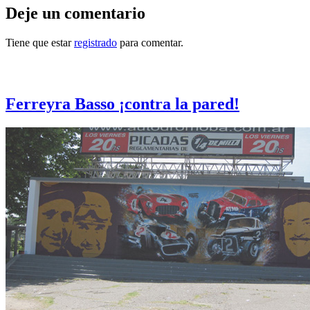
Deje un comentario
Tiene que estar
registrado
para comentar.
Otras notas que pueden interesarle
Ferreyra Basso ¡contra la pared!