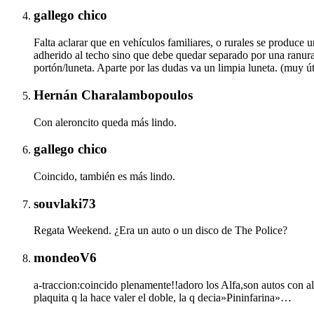
gallego chico
Falta aclarar que en vehículos familiares, o rurales se produce u
adherido al techo sino que debe quedar separado por una ranura q
portón/luneta. Aparte por las dudas va un limpia luneta. (muy út
Hernán Charalambopoulos
Con aleroncito queda más lindo.
gallego chico
Coincido, también es más lindo.
souvlaki73
Regata Weekend. ¿Era un auto o un disco de The Police?
mondeoV6
a-traccion:coincido plenamente!!adoro los Alfa,son autos con alm
plaquita q la hace valer el doble, la q decia»Pininfarina»…