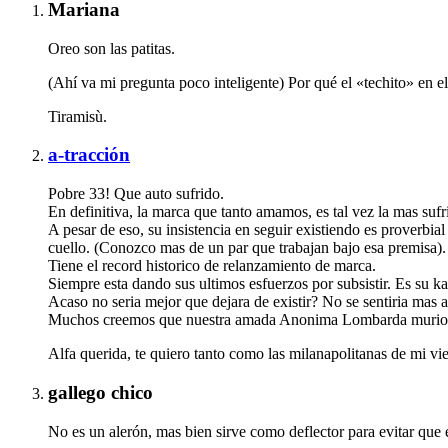
Mariana
Oreo son las patitas.
(Ahí va mi pregunta poco inteligente) Por qué el «techito» en e
Tiramisù.
a-tracción
Pobre 33! Que auto sufrido.
En definitiva, la marca que tanto amamos, es tal vez la mas sufri
A pesar de eso, su insistencia en seguir existiendo es proverb
cuello. (Conozco mas de un par que trabajan bajo esa premisa).
Tiene el record historico de relanzamiento de marca.
Siempre esta dando sus ultimos esfuerzos por subsistir. Es su k
Acaso no seria mejor que dejara de existir? No se sentiria mas
Muchos creemos que nuestra amada Anonima Lombarda murio defi
Alfa querida, te quiero tanto como las milanapolitanas de mi vie
gallego chico
No es un alerón, mas bien sirve como deflector para evitar que e