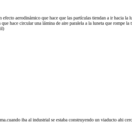
n efecto aerodinámico que hace que las partículas tiendan a ir hacia la l
ue hace circular una lámina de aire paralela a la luneta que rompe la tu
il)
a.cuando iba al industrial se estaba construyendo un viaducto ahi cerca