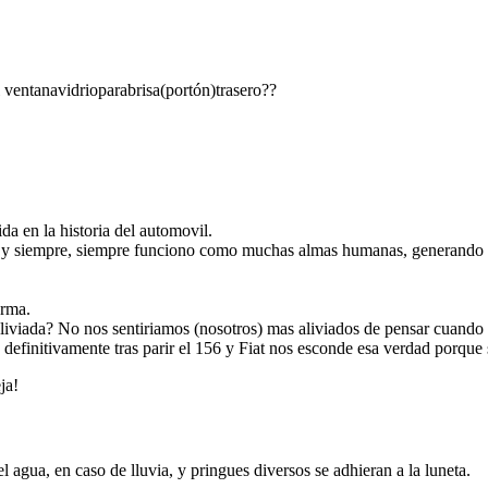
l ventanavidrioparabrisa(portón)trasero??
da en la historia del automovil.
ial y siempre, siempre funciono como muchas almas humanas, generando ob
arma.
 aliviada? No nos sentiriamos (nosotros) mas aliviados de pensar cuan
nitivamente tras parir el 156 y Fiat nos esconde esa verdad porque s
ja!
l agua, en caso de lluvia, y pringues diversos se adhieran a la luneta.