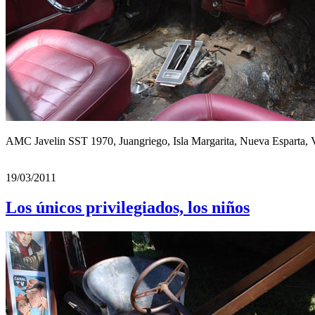
AMC Javelin SST 1970, Juangriego, Isla Margarita, Nueva Esparta, 
19/03/2011
Los únicos privilegiados, los niños