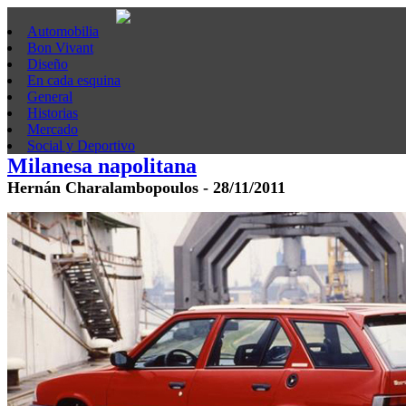
Automobilia
Bon Vivant
Diseño
En cada esquina
General
Historias
Mercado
Social y Deportivo
Milanesa napolitana
Hernán Charalambopoulos - 28/11/2011