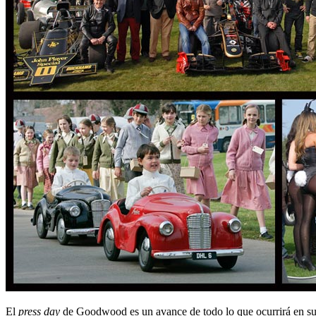
El
press day
de Goodwood es un avance de todo lo que ocurrirá en sus