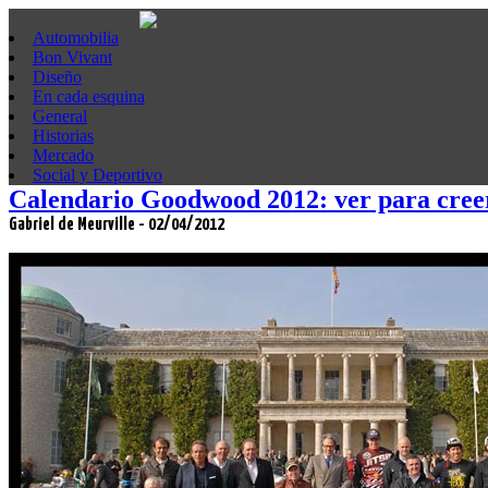
Automobilia
Bon Vivant
Diseño
En cada esquina
General
Historias
Mercado
Social y Deportivo
Calendario Goodwood 2012: ver para cree
Gabriel de Meurville - 02/04/2012