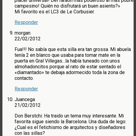
placer universal! Del faraón más poderoso al más pobre
campesino! Quién no disfrutará un buen asiento?»
Mi favorito es el LC3 de Le Corbusier.
Responder
morgan.
22/02/2012
Fua!!! No sabía que esta silla era tan grossa. Mi abuela
tenía 2 en blanco que usaba para tomar mate en la
puerta en Gral Villegas…la había tuneado con unos
almohadoncitos porque al rato de estar sentado el
«diamantado» te debaja adormecido toda la zona de
contacto.
Responder
Juancega
21/02/2012
Don Berstchi: Ha traido un tema muy interesante. Mi
favorita sigue siendo la Barcelona. Una duda de lego:
¿Cual es el fetichismo de arquitectos y diseñadores
con las sillas?