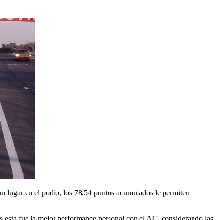
 un lugar en el podio, los 78,54 puntos acumulados le permiten
 esta fue la mejor performance personal con el AC, considerando las