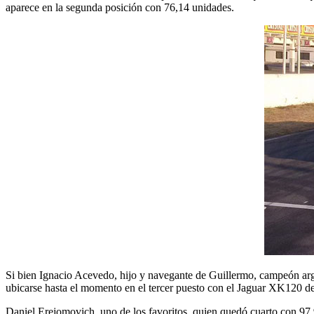
aparece en la segunda posición con 76,14 unidades.
Si bien Ignacio Acevedo, hijo y navegante de Guillermo, campeón argent
ubicarse hasta el momento en el tercer puesto con el Jaguar XK120 d
Daniel Erejomovich, uno de los favoritos, quien quedó cuarto con 97