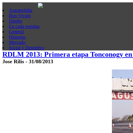
Automobilia
Bon Vivant
Diseño
En cada esquina
General
Historias
Mercado
Social y Deportivo
RDLM 2013: Primera etapa Tonconogy en
Jose Rilis - 31/08/2013