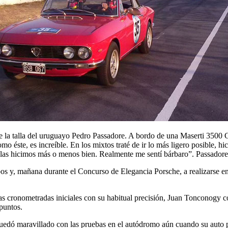
 la talla del uruguayo Pedro Passadore. A bordo de una Maserti 3500 
o éste, es increíble. En los mixtos traté de ir lo más ligero posible, hi
s las hicimos más o menos bien. Realmente me sentí bárbaro”. Passador
os y, mañana durante el Concurso de Elegancia Porsche, a realizarse en
s cronometradas iniciales con su habitual precisión, Juan Tonconogy co
 puntos.
dó maravillado con las pruebas en el autódromo aún cuando su auto pr