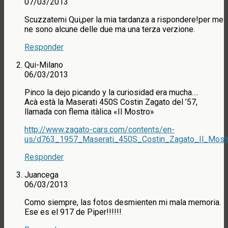
07/03/2013
Scuzzatemi Qui,per la mia tardanza a rispondere!per me
ne sono alcune delle due ma una terza verzione.
Responder
Qui-Milano
06/03/2013
Pinco la dejo picando y la curiosidad era mucha….
Acà està la Maserati 450S Costin Zagato del ’57,
llamada con flema itàlica «Il Mostro»
http://www.zagato-cars.com/contents/en-
us/d763_1957_Maserati_450S_Costin_Zagato_Il_Mostr
Responder
Juancega
06/03/2013
Como siempre, las fotos desmienten mi mala memoria.
Ese es el 917 de Piper!!!!!!