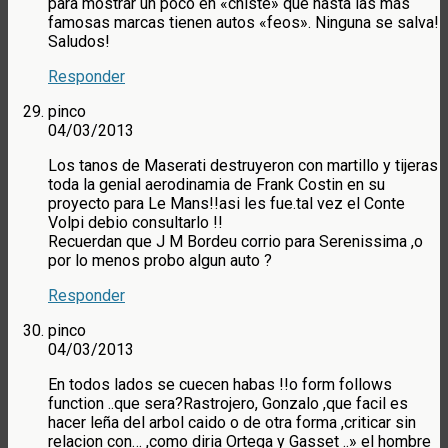
para mostrar un poco en «chiste» que hasta las más
famosas marcas tienen autos «feos». Ninguna se salva!
Saludos!
Responder
pinco
04/03/2013
Los tanos de Maserati destruyeron con martillo y tijeras
toda la genial aerodinamia de Frank Costin en su
proyecto para Le Mans!!asi les fue.tal vez el Conte
Volpi debio consultarlo !!
Recuerdan que J M Bordeu corrio para Serenissima ,o
por lo menos probo algun auto ?
Responder
pinco
04/03/2013
En todos lados se cuecen habas !!o form follows
function ..que sera?Rastrojero, Gonzalo ,que facil es
hacer leña del arbol caido o de otra forma ,criticar sin
relacion con… ,como diria Ortega y Gasset ..» el hombre