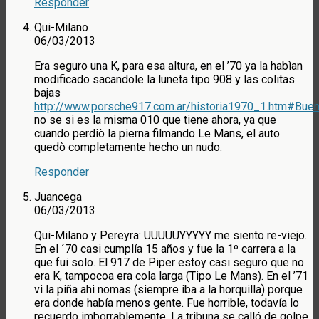
Responder
Qui-Milano
06/03/2013
Era seguro una K, para esa altura, en el ’70 ya la habìan
modificado sacandole la luneta tipo 908 y las colitas
bajas
http://www.porsche917.com.ar/historia1970_1.htm#Bue
no se si es la misma 010 que tiene ahora, ya que
cuando perdiò la pierna filmando Le Mans, el auto
quedò completamente hecho un nudo.
Responder
Juancega
06/03/2013
Qui-Milano y Pereyra: UUUUUYYYYY me siento re-viejo.
En el ´70 casi cumplía 15 años y fue la 1º carrera a la
que fui solo. El 917 de Piper estoy casi seguro que no
era K, tampocoa era cola larga (Tipo Le Mans). En el ’71
vi la piña ahi nomas (siempre iba a la horquilla) porque
era donde había menos gente. Fue horrible, todavía lo
recuerdo imborrablemente. La tribuna se calló de golpe