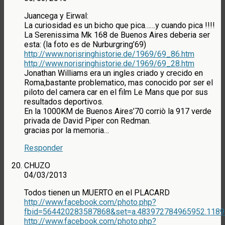
Juancega y Eirwal:
La curiosidad es un bicho que pica……y cuando pica !!!!
La Serenissima Mk 168 de Buenos Aires deberia ser
esta: (la foto es de Nurburgring’69)
http://www.norisringhistorie.de/1969/69_86.htm
http://www.norisringhistorie.de/1969/69_28.htm
Jonathan Williams era un ingles criado y crecido en
Roma,bastante problematico, mas conocido por ser el
piloto del camera car en el film Le Mans que por sus
resultados deportivos.
En la 1000KM de Buenos Aires’70 corriò la 917 verde
privada de David Piper con Redman.
gracias por la memoria…
Responder
CHUZO
04/03/2013
Todos tienen un MUERTO en el PLACARD
http://www.facebook.com/photo.php?
fbid=564420283587868&set=a.483972784965952.1189
http://www.facebook.com/photo.php?