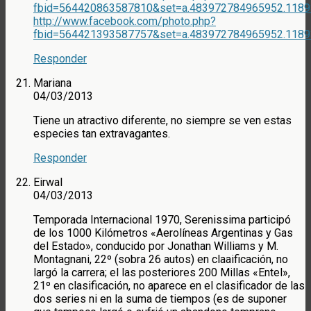
fbid=564420863587810&set=a.483972784965952.1189
http://www.facebook.com/photo.php?
fbid=564421393587757&set=a.483972784965952.1189
Responder
Mariana
04/03/2013
Tiene un atractivo diferente, no siempre se ven estas
especies tan extravagantes.
Responder
Eirwal
04/03/2013
Temporada Internacional 1970, Serenissima participó
de los 1000 Kilómetros «Aerolíneas Argentinas y Gas
del Estado», conducido por Jonathan Williams y M.
Montagnani, 22º (sobra 26 autos) en claaificación, no
largó la carrera; el las posteriores 200 Millas «Entel»,
21º en clasificación, no aparece en el clasificador de las
dos series ni en la suma de tiempos (es de suponer