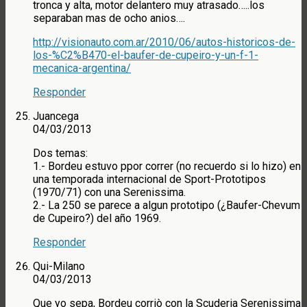
tronca y alta, motor delantero muy atrasado…..los
separaban mas de ocho anios….
http://visionauto.com.ar/2010/06/autos-historicos-de-
los-%C2%B470-el-baufer-de-cupeiro-y-un-f-1-
mecanica-argentina/
Responder
Juancega
04/03/2013
Dos temas:
1.- Bordeu estuvo ppor correr (no recuerdo si lo hizo) en
una temporada internacional de Sport-Prototipos
(1970/71) con una Serenissima.
2.- La 250 se parece a algun prototipo (¿Baufer-Chevum
de Cupeiro?) del año 1969.
Responder
Qui-Milano
04/03/2013
Que yo sepa, Bordeu corriò con la Scuderia Serenissima