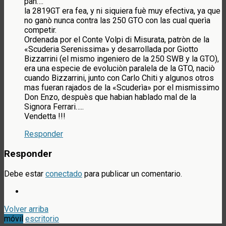
pan….
la 2819GT era fea, y ni siquiera fuè muy efectiva, ya que
no ganò nunca contra las 250 GTO con las cual querìa
competir.
Ordenada por el Conte Volpi di Misurata, patròn de la
«Scuderia Serenissima» y desarrollada por Giotto
Bizzarrini (el mismo ingeniero de la 250 SWB y la GTO),
era una especie de evoluciòn paralela de la GTO, naciò
cuando Bizzarrini, junto con Carlo Chiti y algunos otros
mas fueran rajados de la «Scuderìa» por el mismissimo
Don Enzo, despuès que habian hablado mal de la
Signora Ferrari…..
Vendetta !!!
Responder
Responder
Debe estar
conectado
para publicar un comentario.
Volver arriba
móvil
escritorio