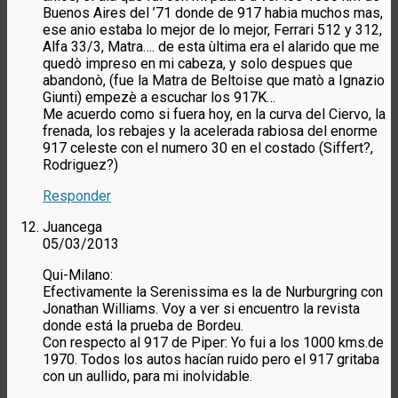
Buenos Aires del ’71 donde de 917 habia muchos mas,
ese anio estaba lo mejor de lo mejor, Ferrari 512 y 312,
Alfa 33/3, Matra…. de esta ùltima era el alarido que me
quedò impreso en mi cabeza, y solo despues que
abandonò, (fue la Matra de Beltoise que matò a Ignazio
Giunti) empezè a escuchar los 917K…
Me acuerdo como si fuera hoy, en la curva del Ciervo, la
frenada, los rebajes y la acelerada rabiosa del enorme
917 celeste con el numero 30 en el costado (Siffert?,
Rodriguez?)
Responder
Juancega
05/03/2013
Qui-Milano:
Efectivamente la Serenissima es la de Nurburgring con
Jonathan Williams. Voy a ver si encuentro la revista
donde está la prueba de Bordeu.
Con respecto al 917 de Piper: Yo fui a los 1000 kms.de
1970. Todos los autos hacían ruido pero el 917 gritaba
con un aullido, para mi inolvidable.