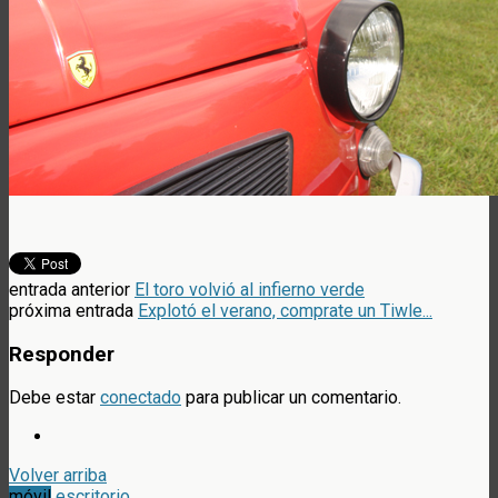
entrada anterior
El toro volvió al infierno verde
próxima entrada
Explotó el verano, comprate un Tiwle...
Responder
Debe estar
conectado
para publicar un comentario.
Volver arriba
móvil
escritorio