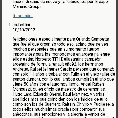
lineas. Gracias de nuevo y felicitaciones por la expo
Mariano Crespi
Responder
mebottini
10/10/2012
felicitaciones especialmente para Orlando Gambetta
que fue el que organizo todo eso, aclaro que se ven
muchos personajes que en su momento fueron
importantes para los monopòstos en argentina, entre
ellos estàn: Norberto TITI Dellasantina campeòn
argentino de formula renault año92, los hermanos
Andretta, Rafael (el nene) Sergio persona que comenzò
con solo 11 años a trabajar con Tulio en el viejo taller de
santos dumont, con lo cual ambos cumpliràn el año que
viene 50 años con el automovilismo, Angel Ruben
Monguzzi, quien oficio de maestro de ceremonias,
Hugo Lara, Eduardo Ghersi, Raul Martinez, y varios
apellidos mas que coinciden con los inicios de tulio
como son los de Guerrero, Raitzin, Chivilo y Pugliese, a
todos ellos muchìsimas gracias por compartir sus
anècdotas, sus emociones y la alegrìa, a varios de