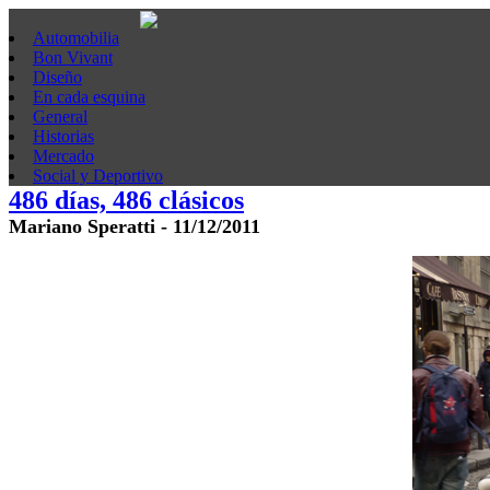
Automobilia
Bon Vivant
Diseño
En cada esquina
General
Historias
Mercado
Social y Deportivo
486 días, 486 clásicos
Mariano Speratti - 11/12/2011