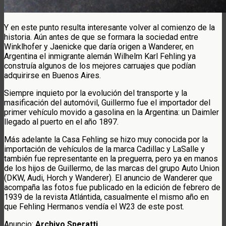
Y en este punto resulta interesante volver al comienzo de la
historia. Aún antes de que se formara la sociedad entre
Winklhofer y Jaenicke que daría origen a Wanderer, en
Argentina el inmigrante alemán Wilhelm Karl Fehling ya
construía algunos de los mejores carruajes que podían
adquirirse en Buenos Aires.
Siempre inquieto por la evolución del transporte y la
masificación del automóvil, Guillermo fue el importador del
primer vehículo movido a gasolina en la Argentina: un Daimler
llegado al puerto en el año 1897.
Más adelante la Casa Fehling se hizo muy conocida por la
importación de vehículos de la marca Cadillac y LaSalle y
también fue representante en la preguerra, pero ya en manos
de los hijos de Guillermo, de las marcas del grupo Auto Union
(DKW, Audi, Horch y Wanderer). El anuncio de Wanderer que
acompaña las fotos fue publicado en la edición de febrero de
1939 de la revista Atlántida, casualmente el mismo año en
que Fehling Hermanos vendía el W23 de este post.
Anuncio:
Archivo Speratti