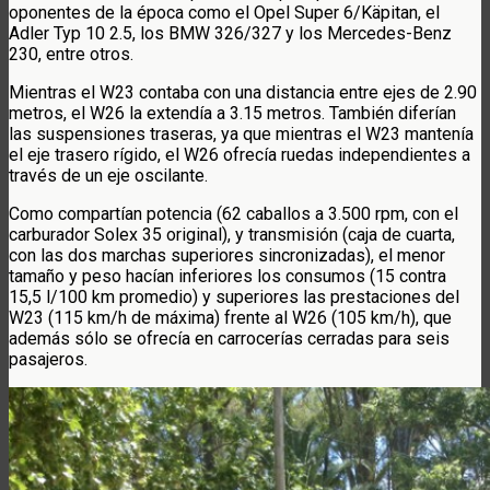
oponentes de la época como el Opel Super 6/Käpitan, el
Adler Typ 10 2.5, los BMW 326/327 y los Mercedes-Benz
230, entre otros.
Mientras el W23 contaba con una distancia entre ejes de 2.90
metros, el W26 la extendía a 3.15 metros. También diferían
las suspensiones traseras, ya que mientras el W23 mantenía
el eje trasero rígido, el W26 ofrecía ruedas independientes a
través de un eje oscilante.
Como compartían potencia (62 caballos a 3.500 rpm, con el
carburador Solex 35 original), y transmisión (caja de cuarta,
con las dos marchas superiores sincronizadas), el menor
tamaño y peso hacían inferiores los consumos (15 contra
15,5 l/100 km promedio) y superiores las prestaciones del
W23 (115 km/h de máxima) frente al W26 (105 km/h), que
además sólo se ofrecía en carrocerías cerradas para seis
pasajeros.