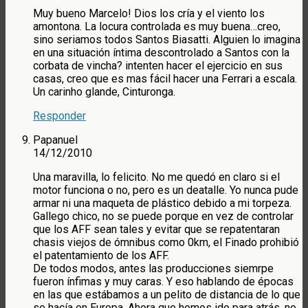
Muy bueno Marcelo! Dios los cría y el viento los
amontona. La locura controlada es muy buena…creo,
sino seriamos todos Santos Biasatti. Alguien lo imagina
en una situación íntima descontrolado a Santos con la
corbata de vincha? intenten hacer el ejercicio en sus
casas, creo que es mas fácil hacer una Ferrari a escala.
Un carinho glande, Cinturonga.
Responder
Papanuel
14/12/2010
Una maravilla, lo felicito. No me quedó en claro si el
motor funciona o no, pero es un deatalle. Yo nunca pude
armar ni una maqueta de plástico debido a mi torpeza.
Gallego chico, no se puede porque en vez de controlar
que los AFF sean tales y evitar que se repatentaran
chasis viejos de ómnibus como 0km, el Finado prohibió
el patentamiento de los AFF.
De todos modos, antes las producciones siemrpe
fueron ínfimas y muy caras. Y eso hablando de épocas
en las que estábamos a un pelito de distancia de lo que
se hacía en Europa. Ahora que hemos ido para atrás, no