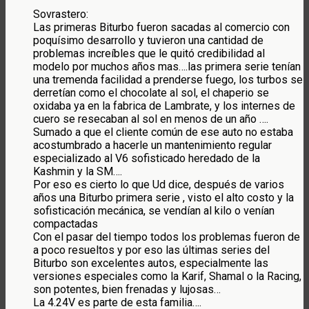
Sovrastero:
Las primeras Biturbo fueron sacadas al comercio con
poquísimo desarrollo y tuvieron una cantidad de
problemas increíbles que le quitó credibilidad al
modelo por muchos años mas….las primera serie tenían
una tremenda facilidad a prenderse fuego, los turbos se
derretían como el chocolate al sol, el chaperio se
oxidaba ya en la fabrica de Lambrate, y los internes de
cuero se resecaban al sol en menos de un año ….
Sumado a que el cliente común de ese auto no estaba
acostumbrado a hacerle un mantenimiento regular
especializado al V6 sofisticado heredado de la
Kashmin y la SM….
Por eso es cierto lo que Ud dice, después de varios
años una Biturbo primera serie , visto el alto costo y la
sofisticación mecánica, se vendían al kilo o venían
compactadas
Con el pasar del tiempo todos los problemas fueron de
a poco resueltos y por eso las últimas series del
Biturbo son excelentes autos, especialmente las
versiones especiales como la Karif, Shamal o la Racing,
son potentes, bien frenadas y lujosas…
La 4.24V es parte de esta familia….