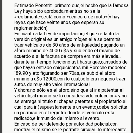
Estimado Penetrit…primero que,el hecho que la famosa
Ley haya sido aprobada,mientras no se la
«reglamente»,está como «cenicero de moto»(y hay
leyes que hace veinte años que esperan su
reglamentación).
En cuanto a la Ley de importación,el que redactó la
versión original es un amigo mío;en ella se permitía
traer vehículos de 30 años de antigüedad pagando un
aforo mínimo de 4000 u$s y subiendo el mismo de
acuerdo a si la factura de compra era más elevada…
durante un tiempo funcionó así; hasta que,cansados de
que hayan entrado chiquicientos mil Porsche modelos
´89.’90 y etc figurando ser 70as,se subió el aforo
mínimo a u$s 12000,con lo cual,sólo era negocio traer
autos de muy alto valor internacional.
Y ahora,no sólo es el aforo,sino que al ir a patentar el
vehículo,al mismo se lo considera «de colección» y no
se entrega ni título ni chapas patentes al propietario,el
cual para ir (supuestamente a un evento),debe solicitar
un permiso en el registro donde el vehículo está
radicado,e ir munido del mismo al evento.
En caso de ser detenido por autoridad policial,con
mostrar el mismo,se le permite circular…lo interesante