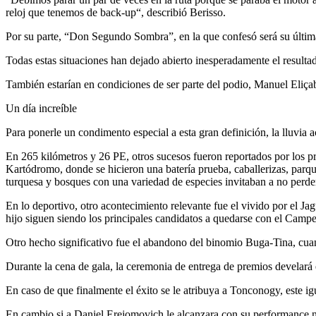
reloj que tenemos de back-up“, describió Berisso.
Por su parte, “Don Segundo Sombra”, en la que confesó será su última c
Todas estas situaciones han dejado abierto inesperadamente el resulta
También estarían en condiciones de ser parte del podio, Manuel Eli
Un día increíble
Para ponerle un condimento especial a esta gran definición, la lluvi
En 265 kilómetros y 26 PE, otros sucesos fueron reportados por los pr
Kartódromo, donde se hicieron una batería prueba, caballerizas, parqui
turquesa y bosques con una variedad de especies invitaban a no perder
En lo deportivo, otro acontecimiento relevante fue el vivido por el J
hijo siguen siendo los principales candidatos a quedarse con el Camp
Otro hecho significativo fue el abandono del binomio Buga-Tina, cua
Durante la cena de gala, la ceremonia de entrega de premios develará e
En caso de que finalmente el éxito se le atribuya a Tonconogy, este ig
En cambio si a Daniel Erejomovich le alcanzara con su performance no 