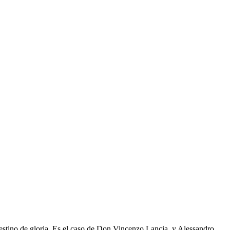
 destino de gloria. Es el caso de Don Vincenzo Lancia, y Alessandro