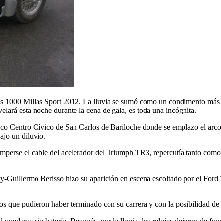
 las 1000 Millas Sport 2012. La lluvia se sumó como un condimento más 
evelará esta noche durante la cena de gala, es toda una incógnita.
resco Centro Cívico de San Carlos de Bariloche donde se emplazo el arc
bajo un diluvio.
omperse el cable del acelerador del Triumph TR3, repercutía tanto como 
-Guillermo Berisso hizo su aparición en escena escoltado por el For
os que pudieron haber terminado con su carrera y con la posibilidad de a
 quedarse sin batería. Después, por la lluvia, los relojes dejaron de f