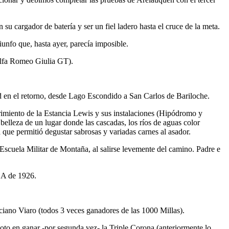
u cargador de batería y ser un fiel ladero hasta el cruce de la meta.
unfo que, hasta ayer, parecía imposible.
Alfa Romeo Giulia GT).
ad en el retorno, desde Lago Escondido a San Carlos de Bariloche.
brimiento de la Estancia Lewis y sus instalaciones (Hipódromo y
belleza de un lugar donde las cascadas, los ríos de aguas color
que permitió degustar sabrosas y variadas carnes al asador.
Escuela Militar de Montaña, al salirse levemente del camino. Padre e
 A de 1926.
uciano Viaro (todos 3 veces ganadores de las 1000 Millas).
loto en ganar -por segunda vez- la Triple Corona (anteriormente lo