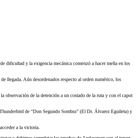
de dificultad y la exigencia mecánica comenzó a hacer mella en los
o de llegada. Aún desordenados respecto al orden numérico, los
la observación de la detención a un costado de la ruta y con el capot
d Thunderbird de “Don Segundo Sombra” (El Dr. Álvarez Eguileta) y
cceder a la victoria.
uncionar y debimos completar las pruebas de Arelauquen con el tercer