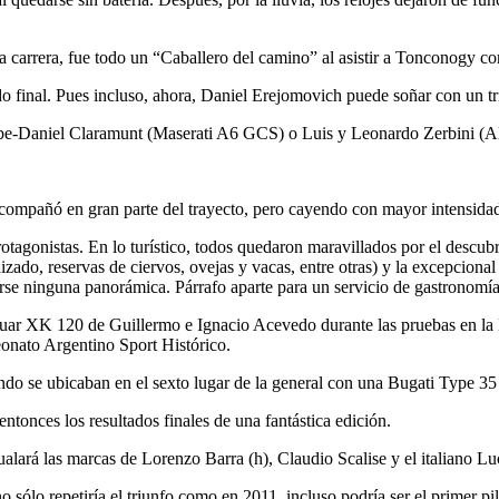
arrera, fue todo un “Caballero del camino” al asistir a Tonconogy con s
do final. Pues incluso, ahora, Daniel Erejomovich puede soñar con un tri
çabe-Daniel Claramunt (Maserati A6 GCS) o Luis y Leonardo Zerbini (
a acompañó en gran parte del trayecto, pero cayendo con mayor intensid
otagonistas. En lo turístico, todos quedaron maravillados por el descu
zado, reservas de ciervos, ovejas y vacas, entre otras) y la excepcional 
se ninguna panorámica. Párrafo aparte para un servicio de gastronomía 
aguar XK 120 de Guillermo e Ignacio Acevedo durante las pruebas en la 
eonato Argentino Sport Histórico.
ndo se ubicaban en el sexto lugar de la general con una Bugati Type 35
ntonces los resultados finales de una fantástica edición.
ualará las marcas de Lorenzo Barra (h), Claudio Scalise y el italiano L
sólo repetiría el triunfo como en 2011, incluso podría ser el primer pi