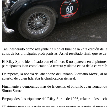
Tan inesperado como atrayente ha sido el final de la 24ta edición de
autos de los principales protagonistas. Así el resultado final, que se d
El Riley Sprite identificado con el número 9 no aparecía en el pinto
participantes iban completando la tercera y última etapa de la carrera 
De repente, la noticia del abandono del italiano Giordano Mozzi, al r
abierto, de quien lideraba la clasificación general.
Finalmente y demorando más de la cuenta, el binomio Juan Tonconogy
Simón Soroet.
Empapados, los tripulante del Riley Sprite de 1936, relataron los hech
“Debimos parar un par de veces en la ruta porque se paraba el motor al