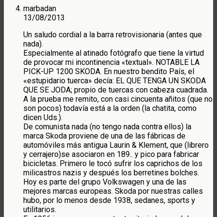
marbadan
13/08/2013
Un saludo cordial a la barra retrovisionaria (antes que
nada).
Especialmente al atinado fotógrafo que tiene la virtud
de provocar mi incontinencia «textual». NOTABLE LA
PICK-UP 1200 SKODA. En nuestro bendito País, el
«estupidario tuerca» decía: EL QUE TENGA UN SKODA
QUE SE JODA; propio de tuercas con cabeza cuadrada.
A la prueba me remito, con casi cincuenta añitos (que no
son pocos) todavía está a la orden (la chatita, como
dicen Uds.).
De comunista nada (no tengo nada contra ellos) la
marca Skoda proviene de una de las fábricas de
automóviles más antigua Laurin & Klement, que (librero
y cerrajero)se asociaron en 189.. y pico para fabricar
bicicletas. Primero le tocó sufrir los caprichos de los
milicastros nazis y después los berretines bolches.
Hoy es parte del grupo Volkswagen y una de las
mejores marcas europeas. Skoda por nuestras calles
hubo, por lo menos desde 1938, sedanes, sports y
utilitarios.