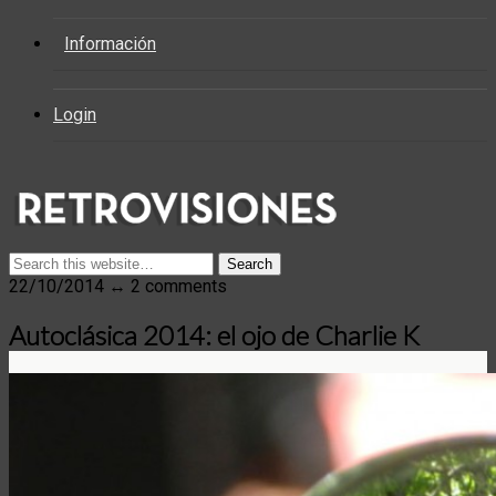
Información
Login
22/10/2014 ↔ 2 comments
Autoclásica 2014: el ojo de Charlie K