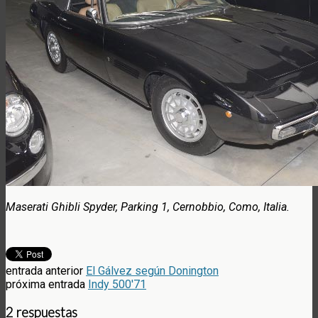
Maserati Ghibli Spyder, Parking 1, Cernobbio, Como, Italia.
entrada anterior
El Gálvez según Donington
próxima entrada
Indy 500'71
2 respuestas