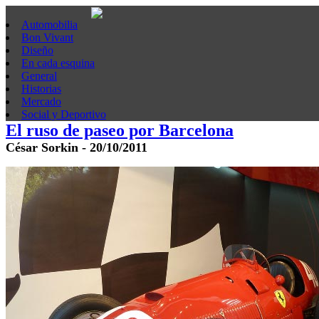
Automobilia
Bon Vivant
Diseño
En cada esquina
General
Historias
Mercado
Social y Deportivo
El ruso de paseo por Barcelona
César Sorkin - 20/10/2011