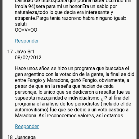
cantidad de titulos(cosa que podria haber ocurrido sin
Imola 94)sera para mi un honor.Era un sabio por
naturaleza,todo lo que decia era interesante y
atrapante.Parga tenia razon»no habra ninguno igual».
saluti
OO=V=OO
Responder
JaVo Br1
08/02/2012
Hace unos años se hizo un programa que buscaba el
gen argentino con la votación de la gente, la final se dió
entre Fangio y Maradona, ganó Fangio, obviamente, a
pesar de que en la reseña que hacían de cada
personaje, lo único que se dedicaron a resaltar fue su
supuesta mezquindad e individualismo ¿!? al fina del
programa el análisis de los periodistas (incluido el de
automovilismo) fué que se debió a un voto castigo a
Maradona. Así reconocemos valores, así estamos…
Responder
Juancega