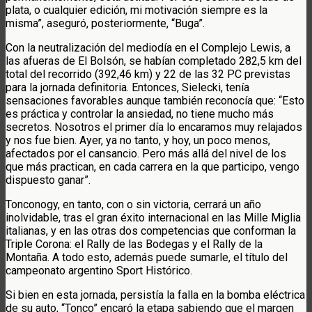
plata, o cualquier edición, mi motivación siempre es la
misma”, aseguró, posteriormente, “Buga”.
Con la neutralización del mediodía en el Complejo Lewis, a
las afueras de El Bolsón, se habían completado 282,5 km del
total del recorrido (392,46 km) y 22 de las 32 PC previstas
para la jornada definitoria. Entonces, Sielecki, tenía
sensaciones favorables aunque también reconocía que: “Esto
es práctica y controlar la ansiedad, no tiene mucho más
secretos. Nosotros el primer día lo encaramos muy relajados
y nos fue bien. Ayer, ya no tanto, y hoy, un poco menos,
afectados por el cansancio. Pero más allá del nivel de los
que más practican, en cada carrera en la que participo, vengo
dispuesto ganar”.
Tonconogy, en tanto, con o sin victoria, cerrará un año
inolvidable, tras el gran éxito internacional en las Mille Miglia
italianas, y en las otras dos competencias que conforman la
Triple Corona: el Rally de las Bodegas y el Rally de la
Montaña. A todo esto, además puede sumarle, el título del
campeonato argentino Sport Histórico.
Si bien en esta jornada, persistía la falla en la bomba eléctrica
de su auto, “Tonco” encaró la etapa sabiendo que el margen