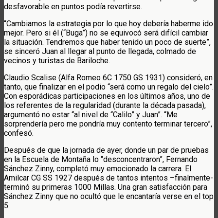
desfavorable en puntos podía revertirse.
“Cambiamos la estrategia por lo que hoy debería haberme ido
mejor. Pero si él (“Buga”) no se equivocó será difícil cambiar
la situación. Tendremos que haber tenido un poco de suerte”,
se sinceró Juan al llegar al punto de llegada, colmado de
vecinos y turistas de Bariloche.
Claudio Scalise (Alfa Romeo 6C 1750 GS 1931) consideró, en
tanto, que finalizar en el podio “será como un regalo del cielo”.
Con esporádicas participaciones en los últimos años, uno de
los referentes de la regularidad (durante la década pasada),
argumentó no estar “al nivel de “Calilo” y Juan”. “Me
sorprendería pero me pondría muy contento terminar tercero”,
confesó.
Después de que la jornada de ayer, donde un par de pruebas
en la Escuela de Montaña lo “desconcentraron”, Fernando
Sánchez Zinny, completó muy emocionado la carrera. El
Amilcar CG SS 1927 después de tantos intentos –finalmente-
terminó su primeras 1000 Millas. Una gran satisfacción para
Sánchez Zinny que no ocultó que le encantaría verse en el top
5.