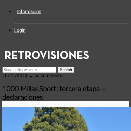
Información
Login
16/11/2013 ↔ no comments
1000 Millas Sport: tercera etapa –
declaraciones