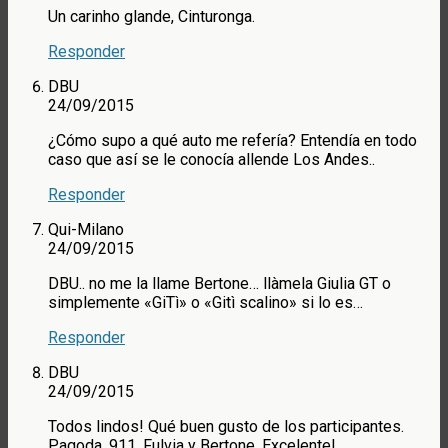
Un carinho glande, Cinturonga.
Responder
DBU
24/09/2015
¿Cómo supo a qué auto me refería? Entendía en todo
caso que así se le conocía allende Los Andes..
Responder
Qui-Milano
24/09/2015
DBU.. no me la llame Bertone… llàmela Giulia GT o
simplemente «GiTì» o «Gitì scalino» si lo es…
Responder
DBU
24/09/2015
Todos lindos! Qué buen gusto de los participantes.
Pagoda, 911, Fulvia y Bertone. Excelente!