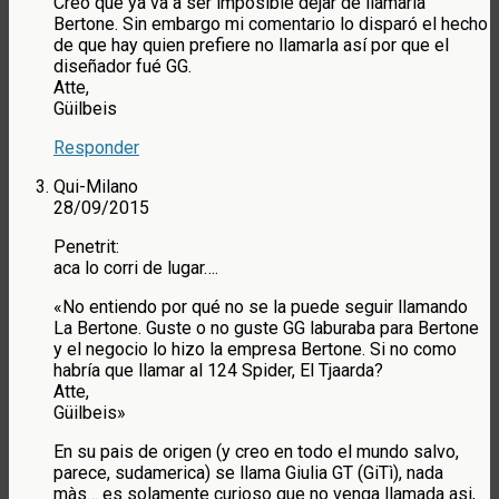
Creo que ya va a ser imposible dejar de llamarla
Bertone. Sin embargo mi comentario lo disparó el hecho
de que hay quien prefiere no llamarla así por que el
diseñador fué GG.
Atte,
Güilbeis
Responder
Qui-Milano
28/09/2015
Penetrit:
aca lo corri de lugar….
«No entiendo por qué no se la puede seguir llamando
La Bertone. Guste o no guste GG laburaba para Bertone
y el negocio lo hizo la empresa Bertone. Si no como
habría que llamar al 124 Spider, El Tjaarda?
Atte,
Güilbeis»
En su pais de origen (y creo en todo el mundo salvo,
parece, sudamerica) se llama Giulia GT (GiTì), nada
màs… es solamente curioso que no venga llamada asi,